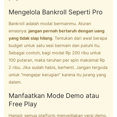
Mengelola Bankroll Seperti Pro
Bankroll adalah modal bermainmu. Aturan
emasnya:
jangan pernah bertaruh dengan uang
yang tidak siap hilang
. Tentukan dari awal berapa
budget untuk satu sesi bermain dan patuhi itu.
Sebagai contoh, bagi modal Rp 200 ribu untuk
100 putaran, maka taruhan per spin maksimal Rp
2 ribu. Jika sudah habis, berhenti. Jangan tergoda
untuk “mengejar kerugian” karena itu jurang yang
dalam.
Manfaatkan Mode Demo atau
Free Play
Hampir semua platform menyediakan versi demo.