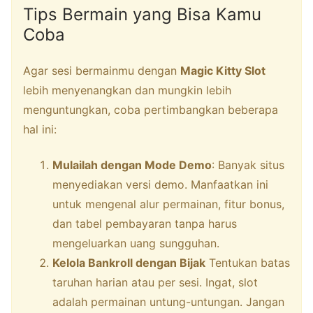
Tips Bermain yang Bisa Kamu
Coba
Agar sesi bermainmu dengan
Magic Kitty Slot
lebih menyenangkan dan mungkin lebih
menguntungkan, coba pertimbangkan beberapa
hal ini:
Mulailah dengan Mode Demo
: Banyak situs
menyediakan versi demo. Manfaatkan ini
untuk mengenal alur permainan, fitur bonus,
dan tabel pembayaran tanpa harus
mengeluarkan uang sungguhan.
Kelola Bankroll dengan Bijak
Tentukan batas
taruhan harian atau per sesi. Ingat, slot
adalah permainan untung-untungan. Jangan