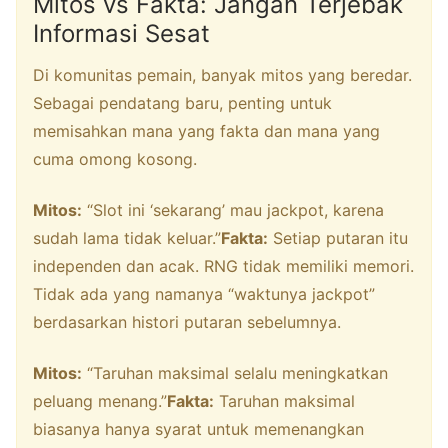
Mitos vs Fakta: Jangan Terjebak
Informasi Sesat
Di komunitas pemain, banyak mitos yang beredar.
Sebagai pendatang baru, penting untuk
memisahkan mana yang fakta dan mana yang
cuma omong kosong.
Mitos:
“Slot ini ‘sekarang’ mau jackpot, karena
sudah lama tidak keluar.”
Fakta:
Setiap putaran itu
independen dan acak. RNG tidak memiliki memori.
Tidak ada yang namanya “waktunya jackpot”
berdasarkan histori putaran sebelumnya.
Mitos:
“Taruhan maksimal selalu meningkatkan
peluang menang.”
Fakta:
Taruhan maksimal
biasanya hanya syarat untuk memenangkan