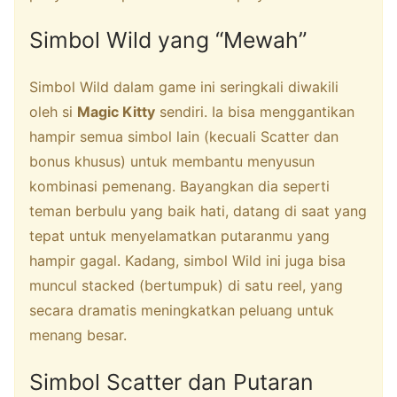
Simbol Wild yang “Mewah”
Simbol Wild dalam game ini seringkali diwakili
oleh si
Magic Kitty
sendiri. Ia bisa menggantikan
hampir semua simbol lain (kecuali Scatter dan
bonus khusus) untuk membantu menyusun
kombinasi pemenang. Bayangkan dia seperti
teman berbulu yang baik hati, datang di saat yang
tepat untuk menyelamatkan putaranmu yang
hampir gagal. Kadang, simbol Wild ini juga bisa
muncul stacked (bertumpuk) di satu reel, yang
secara dramatis meningkatkan peluang untuk
menang besar.
Simbol Scatter dan Putaran