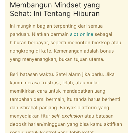
Membangun Mindset yang
Sehat: Ini Tentang Hiburan
Ini mungkin bagian terpenting dari semua
panduan. Niatkan bermain
slot online
sebagai
hiburan berbayar, seperti menonton bioskop atau
nongkrong di kafe. Kemenangan adalah bonus
yang menyenangkan, bukan tujuan utama.
Beri batasan waktu. Setel alarm jika perlu. Jika
kamu merasa frustrasi, lelah, atau mulai
memikirkan cara untuk mendapatkan uang
tambahan demi bermain, itu tanda harus berhenti
dan istirahat panjang. Banyak platform yang
menyediakan fitur
self-exclusion
atau batasan
deposit harian/mingguan yang bisa kamu aktifkan
sendiri untuk kontrol yang lebih ketat.