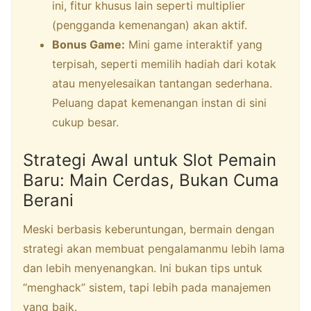
ini, fitur khusus lain seperti multiplier
(pengganda kemenangan) akan aktif.
Bonus Game:
Mini game interaktif yang
terpisah, seperti memilih hadiah dari kotak
atau menyelesaikan tantangan sederhana.
Peluang dapat kemenangan instan di sini
cukup besar.
Strategi Awal untuk Slot Pemain
Baru: Main Cerdas, Bukan Cuma
Berani
Meski berbasis keberuntungan, bermain dengan
strategi akan membuat pengalamanmu lebih lama
dan lebih menyenangkan. Ini bukan tips untuk
“menghack” sistem, tapi lebih pada manajemen
yang baik.