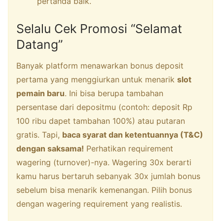
pertanda baik.
Selalu Cek Promosi “Selamat
Datang”
Banyak platform menawarkan bonus deposit
pertama yang menggiurkan untuk menarik
slot
pemain baru
. Ini bisa berupa tambahan
persentase dari depositmu (contoh: deposit Rp
100 ribu dapet tambahan 100%) atau putaran
gratis. Tapi,
baca syarat dan ketentuannya (T&C)
dengan saksama!
Perhatikan requirement
wagering (turnover)-nya. Wagering 30x berarti
kamu harus bertaruh sebanyak 30x jumlah bonus
sebelum bisa menarik kemenangan. Pilih bonus
dengan wagering requirement yang realistis.