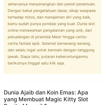
seharusnya menyenangkan dan penuh penemuan.
Dengan bekal pengetahuan dasar, sikap waspada
terhadap mitos, dan manajemen diri yang baik,
kamu sudah punya pondasi yang kuat. Dunia slot
online menawarkan pengalaman yang unik, dari
petualangan di piramida Mesir hingga cerita-
cerita fantasi epik. Selamat bersenang-senang,
dan selalu ingat untuk bermain dengan tanggung
jawab. Siapa tahu, putaran keberuntunganmu
berikutnya tinggal satu klik saja.
Dunia Ajaib dan Koin Emas: Apa
yang Membuat Magic Kitty Slot