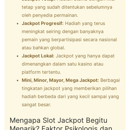
tetap yang sudah ditentukan sebelumnya
oleh penyedia permainan.
Jackpot Progresif:
Hadiah yang terus
meningkat seiring dengan banyaknya
pemain yang berpartisipasi secara nasional
atau bahkan global.
Jackpot Lokal:
Jackpot yang hanya dapat
dimenangkan dalam satu kasino atau
platform tertentu.
Mini, Minor, Mayor, Mega Jackpot:
Berbagai
tingkatan jackpot yang memberikan pilihan
hadiah berbeda dari yang kecil sampai yang
sangat besar.
Mengapa Slot Jackpot Begitu
Menarik? Faktor Psikologis dan