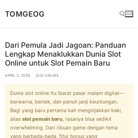
Skip
TOMGEOG
to
content
Search for:
Dari Pemula Jadi Jagoan: Panduan
Lengkap Menaklukkan Dunia Slot
Online untuk Slot Pemain Baru
APRIL 3, 2026
JUDI ONLINE
Dunia slot online itu ibarat pasar malam digital—
berwarna, berisik, dan penuh janji keuntungan.
Bagi yang baru pertama kali menginjakkan kaki,
alias
slot pemain baru
, rasanya bisa sedikit
overwhelming. Dari ribuan game dengan tema
yang berbeda-beda, fitur bonus yang