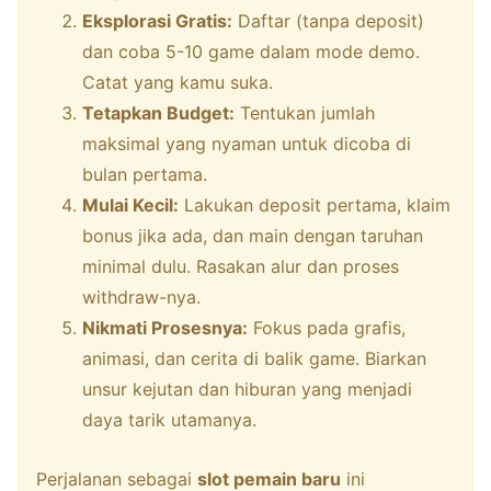
Eksplorasi Gratis:
Daftar (tanpa deposit)
dan coba 5-10 game dalam mode demo.
Catat yang kamu suka.
Tetapkan Budget:
Tentukan jumlah
maksimal yang nyaman untuk dicoba di
bulan pertama.
Mulai Kecil:
Lakukan deposit pertama, klaim
bonus jika ada, dan main dengan taruhan
minimal dulu. Rasakan alur dan proses
withdraw-nya.
Nikmati Prosesnya:
Fokus pada grafis,
animasi, dan cerita di balik game. Biarkan
unsur kejutan dan hiburan yang menjadi
daya tarik utamanya.
Perjalanan sebagai
slot pemain baru
ini