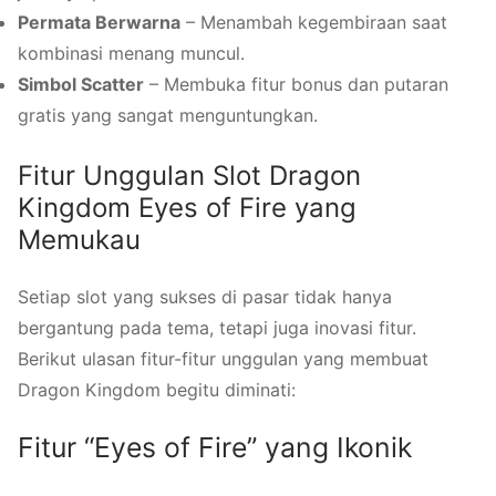
Permata Berwarna
– Menambah kegembiraan saat
kombinasi menang muncul.
Simbol Scatter
– Membuka fitur bonus dan putaran
gratis yang sangat menguntungkan.
Fitur Unggulan Slot Dragon
Kingdom Eyes of Fire yang
Memukau
Setiap slot yang sukses di pasar tidak hanya
bergantung pada tema, tetapi juga inovasi fitur.
Berikut ulasan fitur-fitur unggulan yang membuat
Dragon Kingdom begitu diminati:
Fitur “Eyes of Fire” yang Ikonik