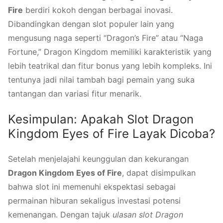
Fire
berdiri kokoh dengan berbagai inovasi.
Dibandingkan dengan slot populer lain yang
mengusung naga seperti “Dragon’s Fire” atau “Naga
Fortune,” Dragon Kingdom memiliki karakteristik yang
lebih teatrikal dan fitur bonus yang lebih kompleks. Ini
tentunya jadi nilai tambah bagi pemain yang suka
tantangan dan variasi fitur menarik.
Kesimpulan: Apakah Slot Dragon
Kingdom Eyes of Fire Layak Dicoba?
Setelah menjelajahi keunggulan dan kekurangan
Dragon Kingdom Eyes of Fire
, dapat disimpulkan
bahwa slot ini memenuhi ekspektasi sebagai
permainan hiburan sekaligus investasi potensi
kemenangan. Dengan tajuk
ulasan slot Dragon