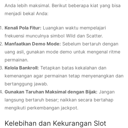
Anda lebih maksimal. Berikut beberapa kiat yang bisa
menjadi bekal Anda:
Kenali Pola Fitur:
Luangkan waktu mempelajari
frekuensi munculnya simbol Wild dan Scatter.
Manfaatkan Demo Mode:
Sebelum bertaruh dengan
uang asli, gunakan mode demo untuk mengenal ritme
permainan.
Kelola Bankroll:
Tetapkan batas kekalahan dan
kemenangan agar permainan tetap menyenangkan dan
bertanggung jawab.
Gunakan Taruhan Maksimal dengan Bijak:
Jangan
langsung bertaruh besar; naikkan secara bertahap
mengikuti perkembangan jackpot.
Kelebihan dan Kekurangan Slot