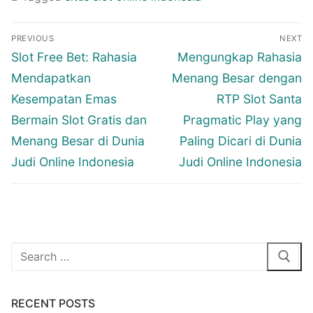
Post
PREVIOUS
NEXT
navigation
Previous
Next
Slot Free Bet: Rahasia
Mengungkap Rahasia
post:
post:
Mendapatkan
Menang Besar dengan
Kesempatan Emas
RTP Slot Santa
Bermain Slot Gratis dan
Pragmatic Play yang
Menang Besar di Dunia
Paling Dicari di Dunia
Judi Online Indonesia
Judi Online Indonesia
Search
for:
RECENT POSTS