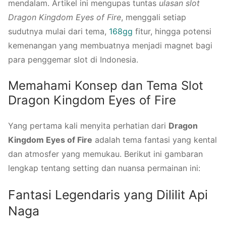
mendalam. Artikel ini mengupas tuntas
ulasan slot
Dragon Kingdom Eyes of Fire
, menggali setiap
sudutnya mulai dari tema,
168gg
fitur, hingga potensi
kemenangan yang membuatnya menjadi magnet bagi
para penggemar slot di Indonesia.
Memahami Konsep dan Tema Slot
Dragon Kingdom Eyes of Fire
Yang pertama kali menyita perhatian dari
Dragon
Kingdom Eyes of Fire
adalah tema fantasi yang kental
dan atmosfer yang memukau. Berikut ini gambaran
lengkap tentang setting dan nuansa permainan ini:
Fantasi Legendaris yang Dililit Api
Naga