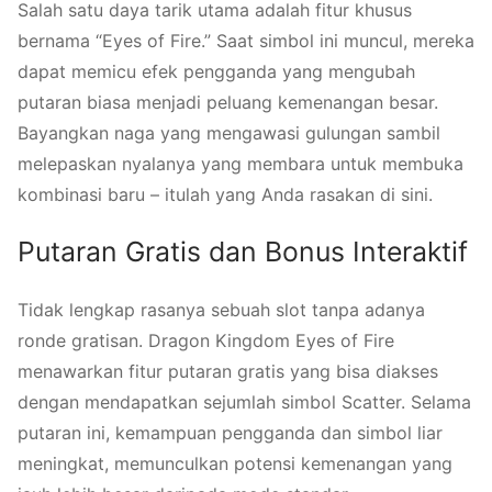
Salah satu daya tarik utama adalah fitur khusus
bernama “Eyes of Fire.” Saat simbol ini muncul, mereka
dapat memicu efek pengganda yang mengubah
putaran biasa menjadi peluang kemenangan besar.
Bayangkan naga yang mengawasi gulungan sambil
melepaskan nyalanya yang membara untuk membuka
kombinasi baru – itulah yang Anda rasakan di sini.
Putaran Gratis dan Bonus Interaktif
Tidak lengkap rasanya sebuah slot tanpa adanya
ronde gratisan. Dragon Kingdom Eyes of Fire
menawarkan fitur putaran gratis yang bisa diakses
dengan mendapatkan sejumlah simbol Scatter. Selama
putaran ini, kemampuan pengganda dan simbol liar
meningkat, memunculkan potensi kemenangan yang