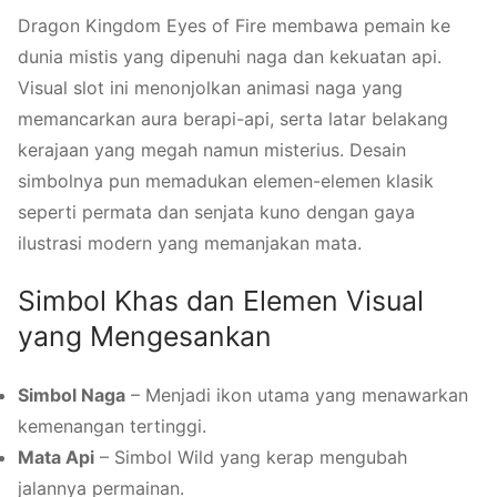
Dragon Kingdom Eyes of Fire membawa pemain ke
dunia mistis yang dipenuhi naga dan kekuatan api.
Visual slot ini menonjolkan animasi naga yang
memancarkan aura berapi-api, serta latar belakang
kerajaan yang megah namun misterius. Desain
simbolnya pun memadukan elemen-elemen klasik
seperti permata dan senjata kuno dengan gaya
ilustrasi modern yang memanjakan mata.
Simbol Khas dan Elemen Visual
yang Mengesankan
Simbol Naga
– Menjadi ikon utama yang menawarkan
kemenangan tertinggi.
Mata Api
– Simbol Wild yang kerap mengubah
jalannya permainan.