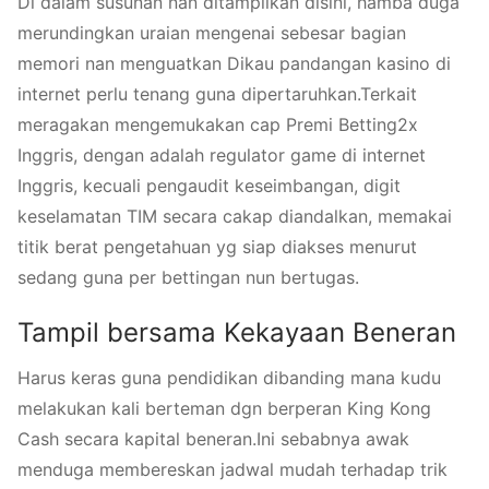
Di dalam susunan nan ditampilkan disini, hamba duga
merundingkan uraian mengenai sebesar bagian
memori nan menguatkan Dikau pandangan kasino di
internet perlu tenang guna dipertaruhkan.Terkait
meragakan mengemukakan cap Premi Betting2x
Inggris, dengan adalah regulator game di internet
Inggris, kecuali pengaudit keseimbangan, digit
keselamatan TIM secara cakap diandalkan, memakai
titik berat pengetahuan yg siap diakses menurut
sedang guna per bettingan nun bertugas.
Tampil bersama Kekayaan Beneran
Harus keras guna pendidikan dibanding mana kudu
melakukan kali berteman dgn berperan King Kong
Cash secara kapital beneran.Ini sebabnya awak
menduga membereskan jadwal mudah terhadap trik