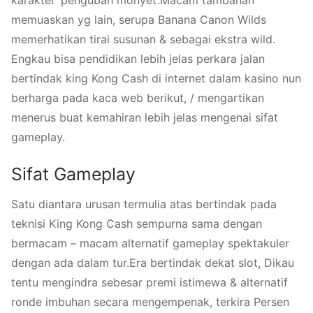
karakter ‘pengubah monyet’.Macam tambahan
memuaskan yg lain, serupa Banana Canon Wilds
memerhatikan tirai susunan & sebagai ekstra wild.
Engkau bisa pendidikan lebih jelas perkara jalan
bertindak king Kong Cash di internet dalam kasino nun
berharga pada kaca web berikut, / mengartikan
menerus buat kemahiran lebih jelas mengenai sifat
gameplay.
Sifat Gameplay
Satu diantara urusan termulia atas bertindak pada
teknisi King Kong Cash sempurna sama dengan
bermacam – macam alternatif gameplay spektakuler
dengan ada dalam tur.Era bertindak dekat slot, Dikau
tentu mengindra sebesar premi istimewa & alternatif
ronde imbuhan secara mengempenak, terkira Persen