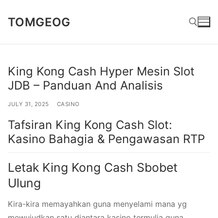
Skip
TOMGEOG
to
content
Search for:
King Kong Cash Hyper Mesin Slot
JDB – Panduan And Analisis
JULY 31, 2025
CASINO
Tafsiran King Kong Cash Slot:
Kasino Bahagia & Pengawasan RTP
Letak King Kong Cash Sbobet
Ulung
Kira-kira memayahkan guna menyelami mana yg
mewujudkan satu diantara kasino termulia guna