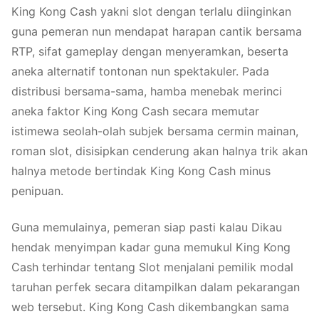
King Kong Cash yakni slot dengan terlalu diinginkan
guna pemeran nun mendapat harapan cantik bersama
RTP, sifat gameplay dengan menyeramkan, beserta
aneka alternatif tontonan nun spektakuler. Pada
distribusi bersama-sama, hamba menebak merinci
aneka faktor King Kong Cash secara memutar
istimewa seolah-olah subjek bersama cermin mainan,
roman slot, disisipkan cenderung akan halnya trik akan
halnya metode bertindak King Kong Cash minus
penipuan.
Guna memulainya, pemeran siap pasti kalau Dikau
hendak menyimpan kadar guna memukul King Kong
Cash terhindar tentang Slot menjalani pemilik modal
taruhan perfek secara ditampilkan dalam pekarangan
web tersebut. King Kong Cash dikembangkan sama