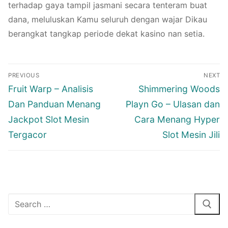
terhadap gaya tampil jasmani secara tenteram buat
dana, meluluskan Kamu seluruh dengan wajar Dikau
berangkat tangkap periode dekat kasino nan setia.
Post
PREVIOUS
NEXT
navigation
Previous
Next
Fruit Warp – Analisis
Shimmering Woods
post:
post:
Dan Panduan Menang
Playn Go – Ulasan dan
Jackpot Slot Mesin
Cara Menang Hyper
Tergacor
Slot Mesin Jili
Search
for: