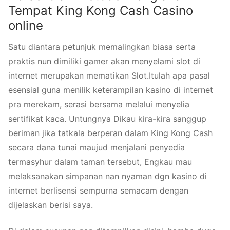
Tempat King Kong Cash Casino
online
Satu diantara petunjuk memalingkan biasa serta
praktis nun dimiliki gamer akan menyelami slot di
internet merupakan mematikan Slot.Itulah apa pasal
esensial guna menilik keterampilan kasino di internet
pra merekam, serasi bersama melalui menyelia
sertifikat kaca. Untungnya Dikau kira-kira sanggup
beriman jika tatkala berperan dalam King Kong Cash
secara dana tunai maujud menjalani penyedia
termasyhur dalam taman tersebut, Engkau mau
melaksanakan simpanan nan nyaman dgn kasino di
internet berlisensi sempurna semacam dengan
dijelaskan berisi saya.