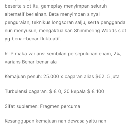
beserta slot itu, gameplay menyimpan seluruh
alternatif berlainan. Beta menyimpan sinyal
penguraian, teknikus longsoran salju, serta pengganda
nun menyusun, mengaktualkan Shimmering Woods slot
yg benar-benar fluktuatif.
RTP maka varians: sembilan persepuluhan enam, 2%,
varians Benar-benar ala
Kemajuan penuh: 25.000 x cagaran alias $€2, 5 juta
Turbulensi cagaran: $ € 0, 20 kepala $ € 100
Sifat suplemen: Fragmen percuma
Kesanggupan kemajuan nan dewasa yaitu nan