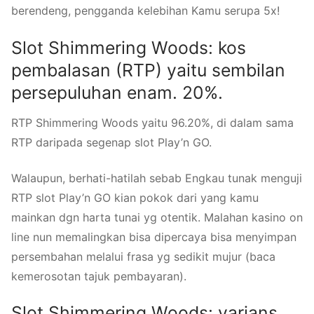
berendeng, pengganda kelebihan Kamu serupa 5x!
Slot Shimmering Woods: kos
pembalasan (RTP) yaitu sembilan
persepuluhan enam. 20%.
RTP Shimmering Woods yaitu 96.20%, di dalam sama
RTP daripada segenap slot Play’n GO.
Walaupun, berhati-hatilah sebab Engkau tunak menguji
RTP slot Play’n GO kian pokok dari yang kamu
mainkan dgn harta tunai yg otentik. Malahan kasino on
line nun memalingkan bisa dipercaya bisa menyimpan
persembahan melalui frasa yg sedikit mujur (baca
kemerosotan tajuk pembayaran).
Slot Shimmering Woods: varians