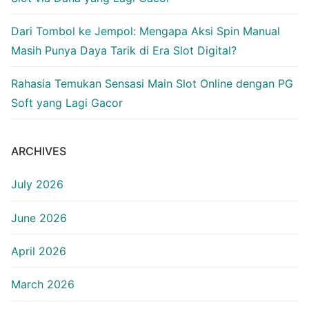
Dari Tombol ke Jempol: Mengapa Aksi Spin Manual
Masih Punya Daya Tarik di Era Slot Digital?
Rahasia Temukan Sensasi Main Slot Online dengan PG
Soft yang Lagi Gacor
ARCHIVES
July 2026
June 2026
April 2026
March 2026