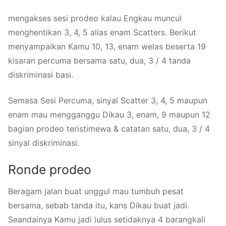
mengakses sesi prodeo kalau Engkau muncul
menghentikan 3, 4, 5 alias enam Scatters. Berikut
menyampaikan Kamu 10, 13, enam welas beserta 19
kisaran percuma bersama satu, dua, 3 / 4 tanda
diskriminasi basi.
Semasa Sesi Percuma, sinyal Scatter 3, 4, 5 maupun
enam mau mengganggu Dikau 3, enam, 9 maupun 12
bagian prodeo teristimewa & catatan satu, dua, 3 / 4
sinyal diskriminasi.
Ronde prodeo
Beragam jalan buat unggul mau tumbuh pesat
bersama, sebab tanda itu, kans Dikau buat jadi.
Seandainya Kamu jadi lulus setidaknya 4 barangkali