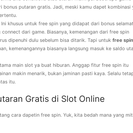
 bonus putaran gratis. Jadi, meski kamu dapet kombinasi
ertentu.
Ini khusus untuk free spin yang didapat dari bonus selama
 connect dari game. Biasanya, kemenangan dari free spin
us dipenuhi dulu sebelum bisa ditarik. Tapi untuk
free spi
nan, kemenangannya biasanya langsung masuk ke saldo ut
tama main slot ya buat hiburan. Anggap fitur free spin itu
nan makin menarik, bukan jaminan pasti kaya. Selalu teta
as itu.
aran Gratis di Slot Online
ang cara dapetin free spin. Yuk, kita bedah mana yang mi