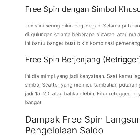
Free Spin dengan Simbol Khusu
Jenis ini sering bikin deg-degan. Selama putara
di gulungan selama beberapa putaran, atau mala
ini bantu banget buat bikin kombinasi pemenang
Free Spin Berjenjang (Retrigger
Ini dia mimpi yang jadi kenyataan. Saat kamu lag
simbol Scatter yang memicu tambahan putaran gra
jadi 15, 20, atau bahkan lebih. Fitur retrigger 
banget.
Dampak Free Spin Langsun
Pengelolaan Saldo