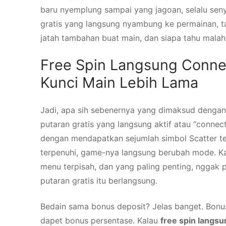
baru nyemplung sampai yang jagoan, selalu sen
gratis yang langsung nyambung ke permainan, t
jatah tambahan buat main, dan siapa tahu malah j
Free Spin Langsung Conne
Kunci Main Lebih Lama
Jadi, apa sih sebenernya yang dimaksud denga
putaran gratis yang langsung aktif atau “connect”
dengan mendapatkan sejumlah simbol Scatter ter
terpenuhi, game-nya langsung berubah mode. Ka
menu terpisah, dan yang paling penting, nggak 
putaran gratis itu berlangsung.
Bedain sama bonus deposit? Jelas banget. Bonu
dapet bonus persentase. Kalau
free spin langs