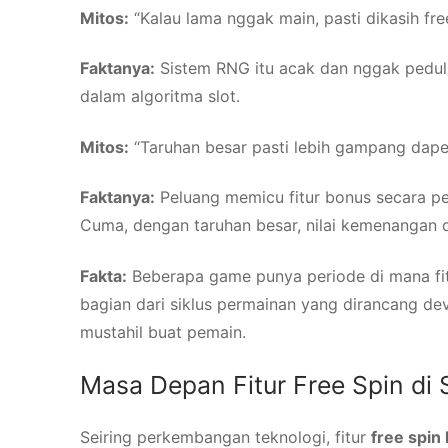
Mitos:
“Kalau lama nggak main, pasti dikasih fre
Faktanya:
Sistem RNG itu acak dan nggak peduli
dalam algoritma slot.
Mitos:
“Taruhan besar pasti lebih gampang dape
Faktanya:
Peluang memicu fitur bonus secara pe
Cuma, dengan taruhan besar, nilai kemenangan da
Fakta:
Beberapa game punya periode di mana fitu
bagian dari siklus permainan yang dirancang de
mustahil buat pemain.
Masa Depan Fitur Free Spin di 
Seiring perkembangan teknologi, fitur
free spin