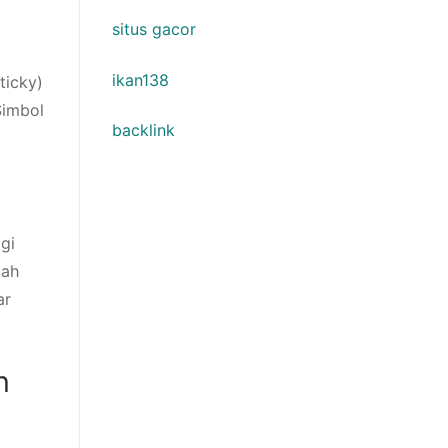
situs gacor
ikan138
ticky)
Simbol
backlink
gi
bah
ar
n