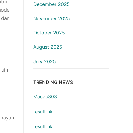
tur.
December 2025
mode
a dan
November 2025
October 2025
August 2025
July 2025
muin
TRENDING NEWS
Macau303
result hk
umayan
result hk