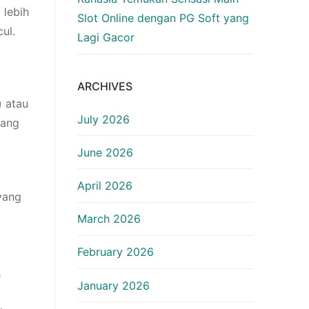
 lebih
Slot Online dengan PG Soft yang
ul.
Lagi Gacor
ARCHIVES
) atau
July 2026
uang
June 2026
April 2026
yang
March 2026
February 2026
h
January 2026