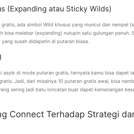
s (Expanding atau Sticky Wilds)
n gratis, ada simbol Wild khusus yang muncul dan nempel (s
h bisa melebar (expanding) nutupin satu gulungan penuh. 
 yang susah didapetin di putaran biasa.
)
i asyik di mode putaran gratis, ternyata kamu bisa dapet la
tis. Jadi, dari misalnya 10 putaran gratis awal, bisa nam
ini yang sering jadi batu loncatan buat dapet kemenangan bes
g Connect Terhadap Strategi da