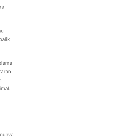
ra
mu
alik
selama
taran
n
imal.
 punya