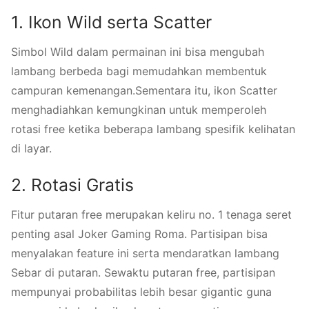
1. Ikon Wild serta Scatter
Simbol Wild dalam permainan ini bisa mengubah
lambang berbeda bagi memudahkan membentuk
campuran kemenangan.Sementara itu, ikon Scatter
menghadiahkan kemungkinan untuk memperoleh
rotasi free ketika beberapa lambang spesifik kelihatan
di layar.
2. Rotasi Gratis
Fitur putaran free merupakan keliru no. 1 tenaga seret
penting asal Joker Gaming Roma. Partisipan bisa
menyalakan feature ini serta mendaratkan lambang
Sebar di putaran. Sewaktu putaran free, partisipan
mempunyai probabilitas lebih besar gigantic guna