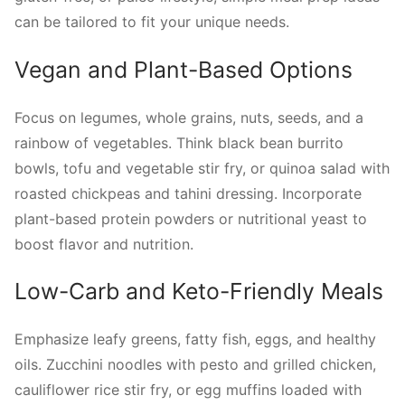
can be tailored to fit your unique needs.
Vegan and Plant-Based Options
Focus on legumes, whole grains, nuts, seeds, and a
rainbow of vegetables. Think black bean burrito
bowls, tofu and vegetable stir fry, or quinoa salad with
roasted chickpeas and tahini dressing. Incorporate
plant-based protein powders or nutritional yeast to
boost flavor and nutrition.
Low-Carb and Keto-Friendly Meals
Emphasize leafy greens, fatty fish, eggs, and healthy
oils. Zucchini noodles with pesto and grilled chicken,
cauliflower rice stir fry, or egg muffins loaded with