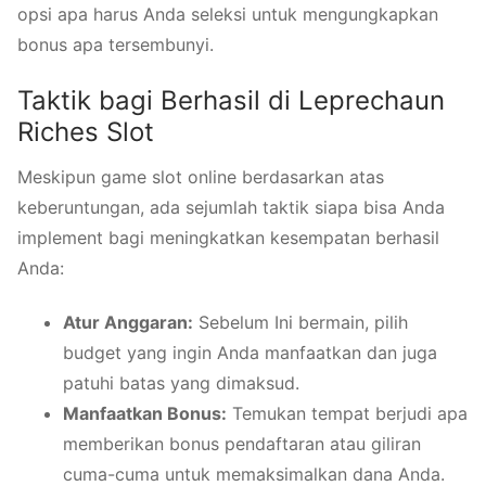
opsi apa harus Anda seleksi untuk mengungkapkan
bonus apa tersembunyi.
Taktik bagi Berhasil di Leprechaun
Riches Slot
Meskipun game slot online berdasarkan atas
keberuntungan, ada sejumlah taktik siapa bisa Anda
implement bagi meningkatkan kesempatan berhasil
Anda:
Atur Anggaran:
Sebelum Ini bermain, pilih
budget yang ingin Anda manfaatkan dan juga
patuhi batas yang dimaksud.
Manfaatkan Bonus:
Temukan tempat berjudi apa
memberikan bonus pendaftaran atau giliran
cuma-cuma untuk memaksimalkan dana Anda.