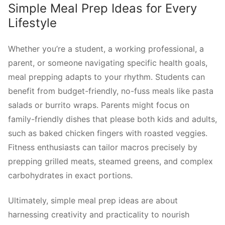
Simple Meal Prep Ideas for Every
Lifestyle
Whether you’re a student, a working professional, a
parent, or someone navigating specific health goals,
meal prepping adapts to your rhythm. Students can
benefit from budget-friendly, no-fuss meals like pasta
salads or burrito wraps. Parents might focus on
family-friendly dishes that please both kids and adults,
such as baked chicken fingers with roasted veggies.
Fitness enthusiasts can tailor macros precisely by
prepping grilled meats, steamed greens, and complex
carbohydrates in exact portions.
Ultimately, simple meal prep ideas are about
harnessing creativity and practicality to nourish