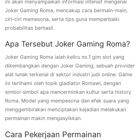
ini akan menyampaikan informasi intensif mengenai
Joker Gaming Roma, mencakup cara bermain-main,
ciri-ciri memesona, serta tips guna memperbaiki
probabilitas berhasil.
Apa Tersebut Joker Gaming Roma?
Joker Gaming Roma ialah keliru no.1 gim slot yang
dikembangkan dengan Joker Gaming, sebuah provider
alat lunak terkenal di sektor industri judi online. Game
ini terilhami oleh topik gladiator Romawi, dengan
simbol-simbol apa mencerminkan kultur serta history
Roma. Model yang mempesona dan efek suara yang
menggembirakan menciptakan kejadian melakukan
permainan makin mengasyikkan.
Cara Pekerjaan Permainan