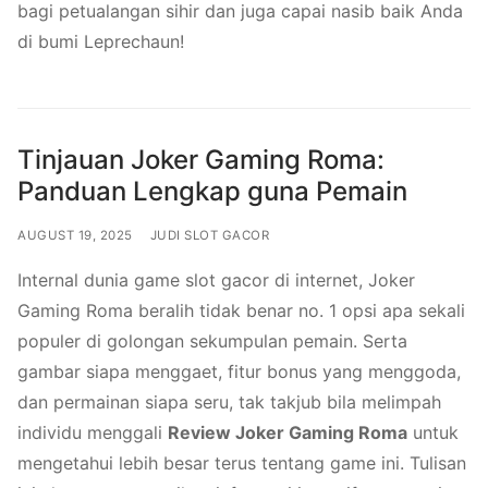
bagi petualangan sihir dan juga capai nasib baik Anda
di bumi Leprechaun!
Tinjauan Joker Gaming Roma:
Panduan Lengkap guna Pemain
AUGUST 19, 2025
JUDI SLOT GACOR
Internal dunia game slot gacor di internet, Joker
Gaming Roma beralih tidak benar no. 1 opsi apa sekali
populer di golongan sekumpulan pemain. Serta
gambar siapa menggaet, fitur bonus yang menggoda,
dan permainan siapa seru, tak takjub bila melimpah
individu menggali
Review Joker Gaming Roma
untuk
mengetahui lebih besar terus tentang game ini. Tulisan