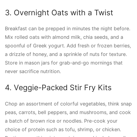
3. Overnight Oats with a Twist
Breakfast can be prepped in minutes the night before.
Mix rolled oats with almond milk, chia seeds, and a
spoonful of Greek yogurt. Add fresh or frozen berries,
a drizzle of honey, and a sprinkle of nuts for texture.
Store in mason jars for grab-and-go mornings that
never sacrifice nutrition.
4. Veggie-Packed Stir Fry Kits
Chop an assortment of colorful vegetables, think snap
peas, carrots, bell peppers, and mushrooms, and cook
a batch of brown rice or noodles. Pre-cook your
choice of protein such as tofu, shrimp, or chicken.