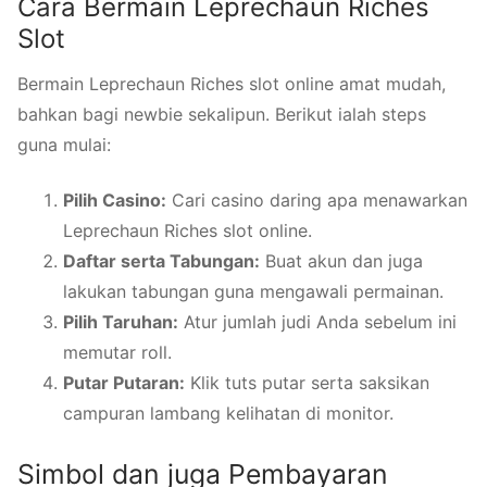
Cara Bermain Leprechaun Riches
Slot
Bermain Leprechaun Riches slot online amat mudah,
bahkan bagi newbie sekalipun. Berikut ialah steps
guna mulai:
Pilih Casino:
Cari casino daring apa menawarkan
Leprechaun Riches slot online.
Daftar serta Tabungan:
Buat akun dan juga
lakukan tabungan guna mengawali permainan.
Pilih Taruhan:
Atur jumlah judi Anda sebelum ini
memutar roll.
Putar Putaran:
Klik tuts putar serta saksikan
campuran lambang kelihatan di monitor.
Simbol dan juga Pembayaran