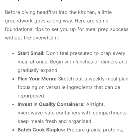
Before diving headfirst into the kitchen, a little
groundwork goes a long way. Here are some
foundational tips to set you up for meal prep success
without the overwhelm:
Start Small:
Don’t feel pressured to prep every
meal at once. Begin with lunches or dinners and
gradually expand.
Plan Your Menu:
Sketch out a weekly meal plan
focusing on versatile ingredients that can be
repurposed.
Invest in Quality Containers:
Airtight,
microwave-safe containers with compartments
keep meals fresh and organized.
Batch Cook Staples:
Prepare grains, proteins,