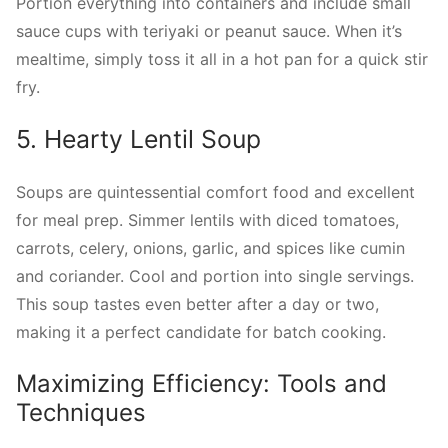
Portion everything into containers and include small
sauce cups with teriyaki or peanut sauce. When it’s
mealtime, simply toss it all in a hot pan for a quick stir
fry.
5. Hearty Lentil Soup
Soups are quintessential comfort food and excellent
for meal prep. Simmer lentils with diced tomatoes,
carrots, celery, onions, garlic, and spices like cumin
and coriander. Cool and portion into single servings.
This soup tastes even better after a day or two,
making it a perfect candidate for batch cooking.
Maximizing Efficiency: Tools and
Techniques