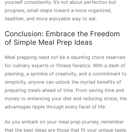
yourself consistently. It’s not about perfection but
progress, small steps toward a more organized,
healthier, and more enjoyable way to eat.
Conclusion: Embrace the Freedom
of Simple Meal Prep Ideas
Meal prepping need not be a daunting chore reserved
for culinary experts or fitness fanatics. With a dash of
planning, a sprinkle of creativity, and a commitment to
simplicity, anyone can unlock the myriad benefits of
preparing meals ahead of time. From saving time and
money to enhancing your diet and reducing stress, the
advantages ripple through every facet of life.
As you embark on your meal prep journey, remember
that the best ideas are those that fit your unique taste,