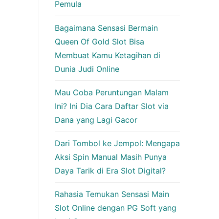
Pemula
Bagaimana Sensasi Bermain
Queen Of Gold Slot Bisa
Membuat Kamu Ketagihan di
Dunia Judi Online
Mau Coba Peruntungan Malam
Ini? Ini Dia Cara Daftar Slot via
Dana yang Lagi Gacor
Dari Tombol ke Jempol: Mengapa
Aksi Spin Manual Masih Punya
Daya Tarik di Era Slot Digital?
Rahasia Temukan Sensasi Main
Slot Online dengan PG Soft yang