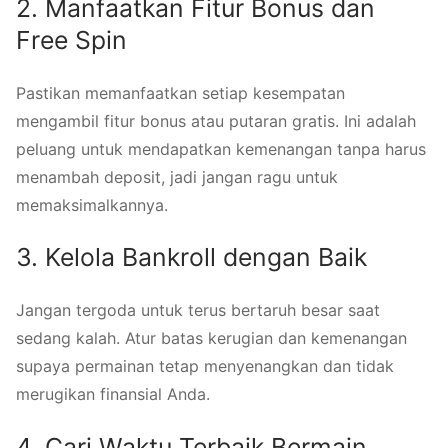
2. Manfaatkan Fitur Bonus dan
Free Spin
Pastikan memanfaatkan setiap kesempatan
mengambil fitur bonus atau putaran gratis. Ini adalah
peluang untuk mendapatkan kemenangan tanpa harus
menambah deposit, jadi jangan ragu untuk
memaksimalkannya.
3. Kelola Bankroll dengan Baik
Jangan tergoda untuk terus bertaruh besar saat
sedang kalah. Atur batas kerugian dan kemenangan
supaya permainan tetap menyenangkan dan tidak
merugikan finansial Anda.
4. Cari Waktu Terbaik Bermain