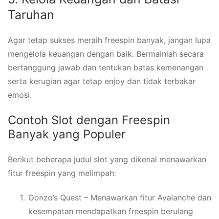
Taruhan
Agar tetap sukses meraih freespin banyak, jangan lupa
mengelola keuangan dengan baik. Bermainlah secara
bertanggung jawab dan tentukan batas kemenangan
serta kerugian agar tetap enjoy dan tidak terbakar
emosi.
Contoh Slot dengan Freespin
Banyak yang Populer
Berikut beberapa judul slot yang dikenal menawarkan
fitur freespin yang melimpah:
Gonzo’s Quest – Menawarkan fitur Avalanche dan
kesempatan mendapatkan freespin berulang