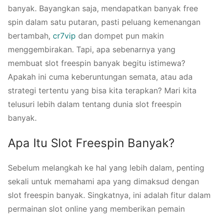
banyak. Bayangkan saja, mendapatkan banyak free
spin dalam satu putaran, pasti peluang kemenangan
bertambah,
cr7vip
dan dompet pun makin
menggembirakan. Tapi, apa sebenarnya yang
membuat slot freespin banyak begitu istimewa?
Apakah ini cuma keberuntungan semata, atau ada
strategi tertentu yang bisa kita terapkan? Mari kita
telusuri lebih dalam tentang dunia slot freespin
banyak.
Apa Itu Slot Freespin Banyak?
Sebelum melangkah ke hal yang lebih dalam, penting
sekali untuk memahami apa yang dimaksud dengan
slot freespin banyak. Singkatnya, ini adalah fitur dalam
permainan slot online yang memberikan pemain