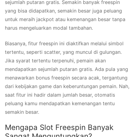
sejumlah putaran gratis. Semakin banyak freespin
yang bisa didapatkan, semakin besar juga peluang
untuk meraih jackpot atau kemenangan besar tanpa
harus mengeluarkan modal tambahan.
Biasanya, fitur freespin ini diaktifkan melalui simbol
tertentu, seperti scatter, yang muncul di gulungan.
Jika syarat tertentu terpenuhi, pemain akan
mendapatkan sejumlah putaran gratis. Ada pula yang
menawarkan bonus freespin secara acak, tergantung
dari kebijakan game dan keberuntungan pemain. Nah,
saat fitur ini hadir dalam jumlah besar, otomatis
peluang kamu mendapatkan kemenangan tentu
semakin besar.
Mengapa Slot Freespin Banyak
Sangat Menguntungkan?