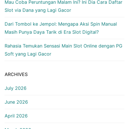
Mau Coba Peruntungan Malam Ini? Ini Dia Cara Daftar
Slot via Dana yang Lagi Gacor
Dari Tombol ke Jempol: Mengapa Aksi Spin Manual
Masih Punya Daya Tarik di Era Slot Digital?
Rahasia Temukan Sensasi Main Slot Online dengan PG
Soft yang Lagi Gacor
ARCHIVES
July 2026
June 2026
April 2026