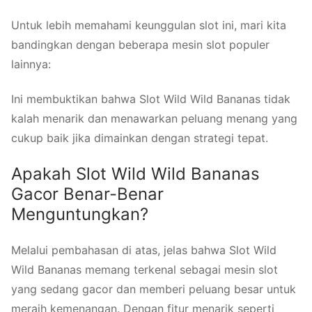
Untuk lebih memahami keunggulan slot ini, mari kita
bandingkan dengan beberapa mesin slot populer
lainnya:
Ini membuktikan bahwa Slot Wild Wild Bananas tidak
kalah menarik dan menawarkan peluang menang yang
cukup baik jika dimainkan dengan strategi tepat.
Apakah Slot Wild Wild Bananas
Gacor Benar-Benar
Menguntungkan?
Melalui pembahasan di atas, jelas bahwa Slot Wild
Wild Bananas memang terkenal sebagai mesin slot
yang sedang gacor dan memberi peluang besar untuk
meraih kemenangan. Dengan fitur menarik seperti