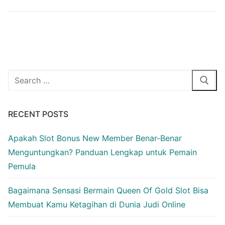
Search
for:
RECENT POSTS
Apakah Slot Bonus New Member Benar-Benar
Menguntungkan? Panduan Lengkap untuk Pemain
Pemula
Bagaimana Sensasi Bermain Queen Of Gold Slot Bisa
Membuat Kamu Ketagihan di Dunia Judi Online