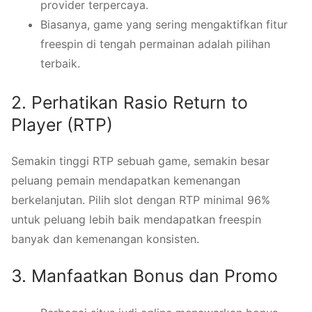
provider terpercaya.
Biasanya, game yang sering mengaktifkan fitur
freespin di tengah permainan adalah pilihan
terbaik.
2. Perhatikan Rasio Return to
Player (RTP)
Semakin tinggi RTP sebuah game, semakin besar
peluang pemain mendapatkan kemenangan
berkelanjutan. Pilih slot dengan RTP minimal 96%
untuk peluang lebih baik mendapatkan freespin
banyak dan kemenangan konsisten.
3. Manfaatkan Bonus dan Promo