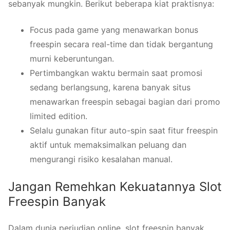
sebanyak mungkin. Berikut beberapa kiat praktisnya:
Focus pada game yang menawarkan bonus
freespin secara real-time dan tidak bergantung
murni keberuntungan.
Pertimbangkan waktu bermain saat promosi
sedang berlangsung, karena banyak situs
menawarkan freespin sebagai bagian dari promo
limited edition.
Selalu gunakan fitur auto-spin saat fitur freespin
aktif untuk memaksimalkan peluang dan
mengurangi risiko kesalahan manual.
Jangan Remehkan Kekuatannya Slot
Freespin Banyak
Dalam dunia perjudian online, slot freespin banyak