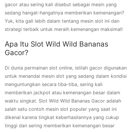
gacor atau sering kali disebut sebagai mesin yang
sedang hangat-hangatnya memberikan kemenangan?
Yuk, kita gali lebih dalam tentang mesin slot ini dan
strategi terbaik untuk meraih kemenangan maksimal!
Apa Itu Slot Wild Wild Bananas
Gacor?
Di dunia permainan slot online, istilah gacor digunakan
untuk menandai mesin slot yang sedang dalam kondisi
menguntungkan secara tiba-tiba, sering kali
memberikan jackpot atau kemenangan besar dalam
waktu singkat. Slot Wild Wild Bananas Gacor adalah
salah satu contoh mesin slot populer yang saat ini
dikenal karena tingkat keberhasilannya yang cukup
tinggi dan sering memberikan kemenangan besar