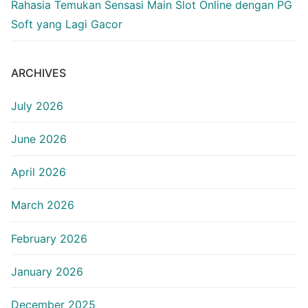
Rahasia Temukan Sensasi Main Slot Online dengan PG
Soft yang Lagi Gacor
ARCHIVES
July 2026
June 2026
April 2026
March 2026
February 2026
January 2026
December 2025