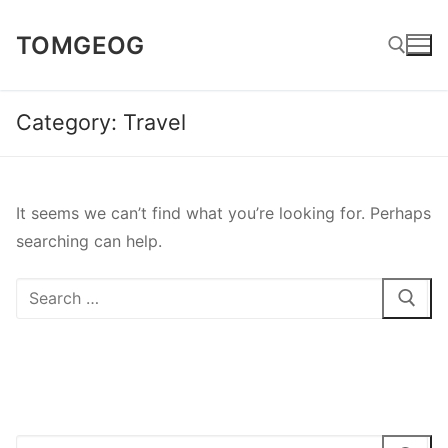
Skip
TOMGEOG
to
content
Category:
Travel
Search for:
It seems we can’t find what you’re looking for. Perhaps
searching can help.
Search
for:
Search