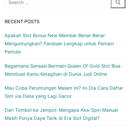
for:
RECENT POSTS
Apakah Slot Bonus New Member Benar-Benar
Menguntungkan? Panduan Lengkap untuk Pemain
Pemula
Bagaimana Sensasi Bermain Queen Of Gold Slot Bisa
Membuat Kamu Ketagihan di Dunia Judi Online
Mau Coba Peruntungan Malam Ini? Ini Dia Cara Daftar
Slot via Dana yang Lagi Gacor
Dari Tombol ke Jempol: Mengapa Aksi Spin Manual
Masih Punya Daya Tarik di Era Slot Digital?