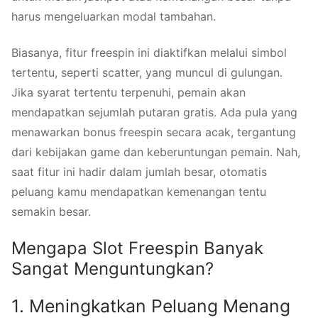
harus mengeluarkan modal tambahan.
Biasanya, fitur freespin ini diaktifkan melalui simbol
tertentu, seperti scatter, yang muncul di gulungan.
Jika syarat tertentu terpenuhi, pemain akan
mendapatkan sejumlah putaran gratis. Ada pula yang
menawarkan bonus freespin secara acak, tergantung
dari kebijakan game dan keberuntungan pemain. Nah,
saat fitur ini hadir dalam jumlah besar, otomatis
peluang kamu mendapatkan kemenangan tentu
semakin besar.
Mengapa Slot Freespin Banyak
Sangat Menguntungkan?
1. Meningkatkan Peluang Menang