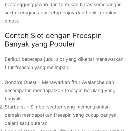
bertanggung jawab dan tentukan batas kemenangan
serta kerugian agar tetap enjoy dan tidak terbakar
emosi.
Contoh Slot dengan Freespin
Banyak yang Populer
Berikut beberapa judul slot yang dikenal menawarkan
fitur freespin yang melimpah:
Gonzo’s Quest – Menawarkan fitur Avalanche dan
kesempatan mendapatkan freespin berulang yang
banyak.
Starburst – Simbol scatter yang memungkinkan
pemain mendapatkan freespin yang cukup banyak
dalam satu putaran.