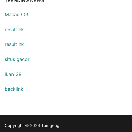
TRENDING NEWS
Macau303
result hk
result hk
situs gacor
ikan138
backlink
Copyright © 2026 Tomgeog