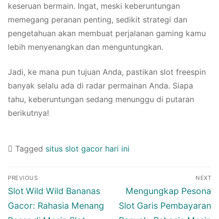
keseruan bermain. Ingat, meski keberuntungan
memegang peranan penting, sedikit strategi dan
pengetahuan akan membuat perjalanan gaming kamu
lebih menyenangkan dan menguntungkan.
Jadi, ke mana pun tujuan Anda, pastikan slot freespin
banyak selalu ada di radar permainan Anda. Siapa
tahu, keberuntungan sedang menunggu di putaran
berikutnya!
Tagged
situs slot gacor hari ini
Post
PREVIOUS
NEXT
navigation
Previous
Next
Slot Wild Wild Bananas
Mengungkap Pesona
post:
post:
Gacor: Rahasia Menang
Slot Garis Pembayaran