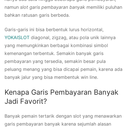
namun
slot garis pembayaran banyak
memiliki puluhan
bahkan ratusan garis berbeda.
Garis-garis ini bisa berbentuk lurus horizontal,
YOKAISLOT
diagonal, zigzag, atau pola unik lainnya
yang memungkinkan berbagai kombinasi simbol
kemenangan terbentuk. Semakin banyak garis
pembayaran yang tersedia, semakin besar pula
peluang menang yang bisa dicapai pemain, karena ada
banyak jalur yang bisa membentuk win line.
Kenapa Garis Pembayaran Banyak
Jadi Favorit?
Banyak pemain tertarik dengan slot yang menawarkan
garis pembayaran banyak karena sejumlah alasan