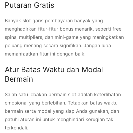
Putaran Gratis
Banyak slot garis pembayaran banyak yang
menghadirkan fitur-fitur bonus menarik, seperti free
spins, multipliers, dan mini-game yang meningkatkan
peluang menang secara signifikan. Jangan lupa
memanfaatkan fitur ini dengan baik.
Atur Batas Waktu dan Modal
Bermain
Salah satu jebakan bermain slot adalah keterlibatan
emosional yang berlebihan. Tetapkan batas waktu
bermain serta modal yang siap Anda gunakan, dan
patuhi aturan ini untuk menghindari kerugian tak
terkendali.