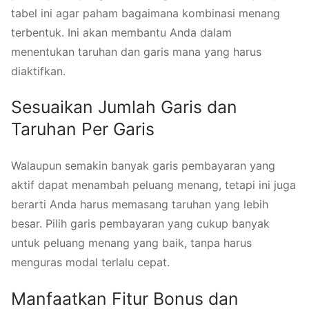
tabel ini agar paham bagaimana kombinasi menang
terbentuk. Ini akan membantu Anda dalam
menentukan taruhan dan garis mana yang harus
diaktifkan.
Sesuaikan Jumlah Garis dan
Taruhan Per Garis
Walaupun semakin banyak garis pembayaran yang
aktif dapat menambah peluang menang, tetapi ini juga
berarti Anda harus memasang taruhan yang lebih
besar. Pilih garis pembayaran yang cukup banyak
untuk peluang menang yang baik, tanpa harus
menguras modal terlalu cepat.
Manfaatkan Fitur Bonus dan