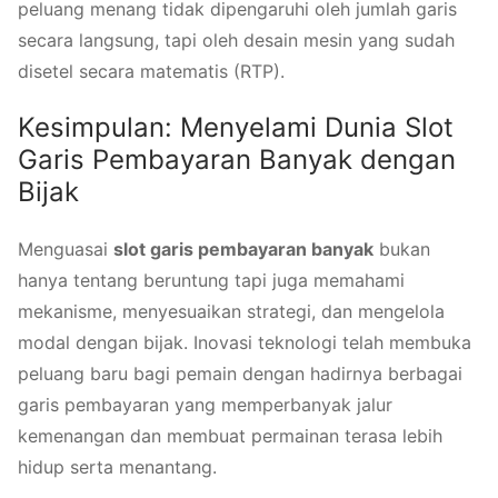
peluang menang tidak dipengaruhi oleh jumlah garis
secara langsung, tapi oleh desain mesin yang sudah
disetel secara matematis (RTP).
Kesimpulan: Menyelami Dunia Slot
Garis Pembayaran Banyak dengan
Bijak
Menguasai
slot garis pembayaran banyak
bukan
hanya tentang beruntung tapi juga memahami
mekanisme, menyesuaikan strategi, dan mengelola
modal dengan bijak. Inovasi teknologi telah membuka
peluang baru bagi pemain dengan hadirnya berbagai
garis pembayaran yang memperbanyak jalur
kemenangan dan membuat permainan terasa lebih
hidup serta menantang.