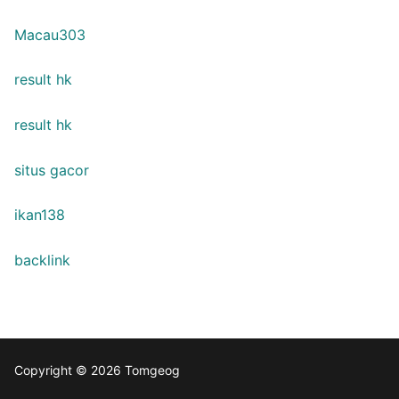
Macau303
result hk
result hk
situs gacor
ikan138
backlink
Copyright © 2026 Tomgeog