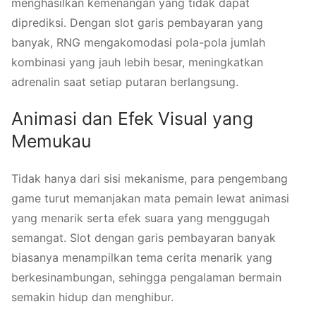
menghasilkan kemenangan yang tidak dapat
diprediksi. Dengan slot garis pembayaran yang
banyak, RNG mengakomodasi pola-pola jumlah
kombinasi yang jauh lebih besar, meningkatkan
adrenalin saat setiap putaran berlangsung.
Animasi dan Efek Visual yang
Memukau
Tidak hanya dari sisi mekanisme, para pengembang
game turut memanjakan mata pemain lewat animasi
yang menarik serta efek suara yang menggugah
semangat. Slot dengan garis pembayaran banyak
biasanya menampilkan tema cerita menarik yang
berkesinambungan, sehingga pengalaman bermain
semakin hidup dan menghibur.