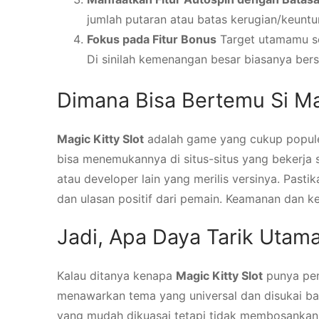
jumlah putaran atau batas kerugian/keunt
Fokus pada Fitur Bonus
Target utamamu se
Di sinilah kemenangan besar biasanya ber
Dimana Bisa Bertemu Si Ma
Magic Kitty Slot
adalah game yang cukup populer
bisa menemukannya di situs-situs yang bekerja 
atau developer lain yang merilis versinya. Pastik
dan ulasan positif dari pemain. Keamanan dan 
Jadi, Apa Daya Tarik Utam
Kalau ditanya kenapa
Magic Kitty Slot
punya pen
menawarkan tema yang universal dan disukai ban
yang mudah dikuasai tetapi tidak membosankan b