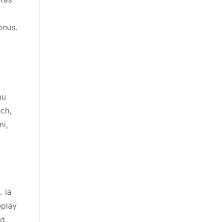
onus.
mu
ch,
mi,
 Ia
eplay
d.