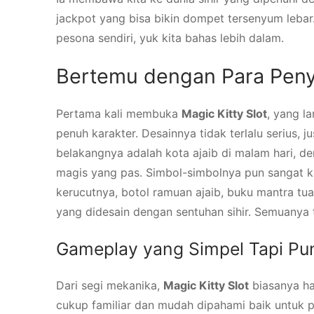
jackpot yang bisa bikin dompet tersenyum lebar
pesona sendiri, yuk kita bahas lebih dalam.
Bertemu dengan Para Penyi
Pertama kali membuka
Magic Kitty Slot
, yang l
penuh karakter. Desainnya tidak terlalu serius,
belakangnya adalah kota ajaib di malam hari, 
magis yang pas. Simbol-simbolnya pun sangat k
kerucutnya, botol ramuan ajaib, buku mantra tua,
yang didesain dengan sentuhan sihir. Semuanya 
Gameplay yang Simpel Tapi Pu
Dari segi mekanika,
Magic Kitty Slot
biasanya ha
cukup familiar dan mudah dipahami baik untuk