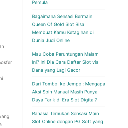
Pemula
Bagaimana Sensasi Bermain
Queen Of Gold Slot Bisa
Membuat Kamu Ketagihan di
Dunia Judi Online
an
Mau Coba Peruntungan Malam
Ini? Ini Dia Cara Daftar Slot via
mosfer
Dana yang Lagi Gacor
mi
Dari Tombol ke Jempol: Mengapa
Aksi Spin Manual Masih Punya
Daya Tarik di Era Slot Digital?
Rahasia Temukan Sensasi Main
 yang
Slot Online dengan PG Soft yang
a