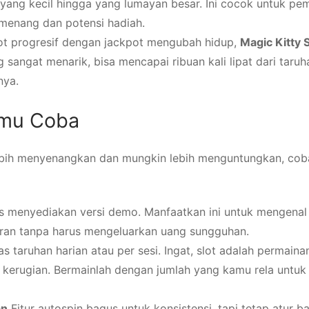
ang kecil hingga yang lumayan besar. Ini cocok untuk pe
menang dan potensi hadiah.
lot progresif dengan jackpot mengubah hidup,
Magic Kitty S
angat menarik, bisa mencapai ribuan kali lipat dari taru
nya.
amu Coba
bih menyenangkan dan mungkin lebih menguntungkan, cob
us menyediakan versi demo. Manfaatkan ini untuk mengenal 
aran tanpa harus mengeluarkan uang sungguhan.
s taruhan harian atau per sesi. Ingat, slot adalah permaina
kerugian. Bermainlah dengan jumlah yang kamu rela untuk
an
Fitur autospin bagus untuk konsistensi, tapi tetap atur b