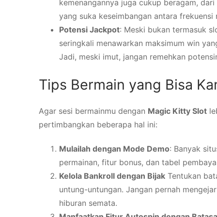
kemenangannya juga cukup beragam, dari y
yang suka keseimbangan antara frekuensi 
Potensi Jackpot
: Meski bukan termasuk s
seringkali menawarkan maksimum win yang s
Jadi, meski imut, jangan remehkan potensi
Tips Bermain yang Bisa K
Agar sesi bermainmu dengan
Magic Kitty Slot
le
pertimbangkan beberapa hal ini:
Mulailah dengan Mode Demo
: Banyak sit
permainan, fitur bonus, dan tabel pembay
Kelola Bankroll dengan Bijak
Tentukan bata
untung-untungan. Jangan pernah mengejar 
hiburan semata.
Manfaatkan Fitur Autospin dengan Batas