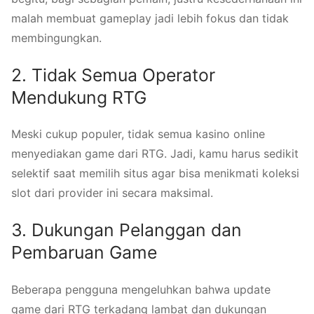
malah membuat gameplay jadi lebih fokus dan tidak
membingungkan.
2. Tidak Semua Operator
Mendukung RTG
Meski cukup populer, tidak semua kasino online
menyediakan game dari RTG. Jadi, kamu harus sedikit
selektif saat memilih situs agar bisa menikmati koleksi
slot dari provider ini secara maksimal.
3. Dukungan Pelanggan dan
Pembaruan Game
Beberapa pengguna mengeluhkan bahwa update
game dari RTG terkadang lambat dan dukungan