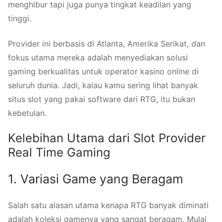
menghibur tapi juga punya tingkat keadilan yang
tinggi.
Provider ini berbasis di Atlanta, Amerika Serikat, dan
fokus utama mereka adalah menyediakan solusi
gaming berkualitas untuk operator kasino online di
seluruh dunia. Jadi, kalau kamu sering lihat banyak
situs slot yang pakai software dari RTG, itu bukan
kebetulan.
Kelebihan Utama dari Slot Provider
Real Time Gaming
1. Variasi Game yang Beragam
Salah satu alasan utama kenapa RTG banyak diminati
adalah koleksi gamenya yang sangat beragam. Mulai