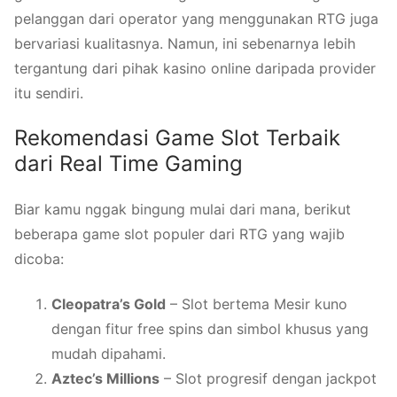
pelanggan dari operator yang menggunakan RTG juga
bervariasi kualitasnya. Namun, ini sebenarnya lebih
tergantung dari pihak kasino online daripada provider
itu sendiri.
Rekomendasi Game Slot Terbaik
dari Real Time Gaming
Biar kamu nggak bingung mulai dari mana, berikut
beberapa game slot populer dari RTG yang wajib
dicoba:
Cleopatra’s Gold
– Slot bertema Mesir kuno
dengan fitur free spins dan simbol khusus yang
mudah dipahami.
Aztec’s Millions
– Slot progresif dengan jackpot