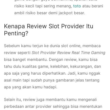
risiko kecil tapi sering menang,
toto
atau berani
ambil risiko besar demi jackpot besar.
Kenapa Review Slot Provider Itu
Penting?
Sebelum kamu terjun ke dunia slot online, membaca
review seperti
Slot Provider Review Real Time Gaming
bisa banget membantu. Dengan review, kamu bisa
tahu dulu kualitas game, kelebihan, kekurangan, dan
apa saja yang harus diperhatikan. Jadi, kamu nggak
asal main tapi sudah punya gambaran jelas tentang
apa yang akan kamu hadapi.
Selain itu, review juga membantu kamu mengenali
perbedaan antar provider sehingga bisa menentukan