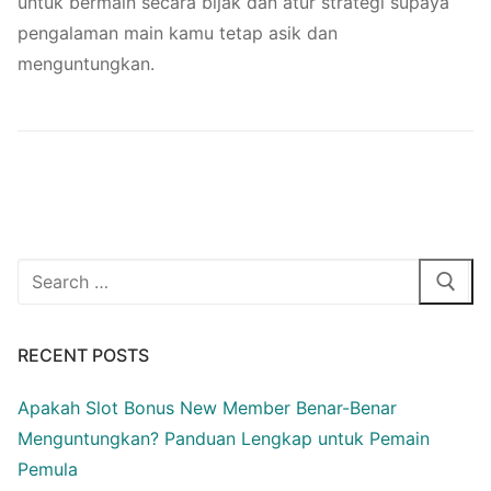
untuk bermain secara bijak dan atur strategi supaya
pengalaman main kamu tetap asik dan
menguntungkan.
Search
for:
RECENT POSTS
Apakah Slot Bonus New Member Benar-Benar
Menguntungkan? Panduan Lengkap untuk Pemain
Pemula