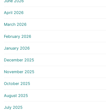
June 2026
April 2026
March 2026
February 2026
January 2026
December 2025
November 2025
October 2025
August 2025
July 2025