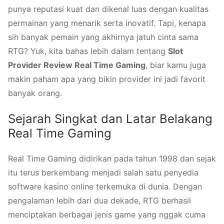
punya reputasi kuat dan dikenal luas dengan kualitas
permainan yang menarik serta inovatif. Tapi, kenapa
sih banyak pemain yang akhirnya jatuh cinta sama
RTG? Yuk, kita bahas lebih dalam tentang
Slot
Provider Review Real Time Gaming
, biar kamu juga
makin paham apa yang bikin provider ini jadi favorit
banyak orang.
Sejarah Singkat dan Latar Belakang
Real Time Gaming
Real Time Gaming didirikan pada tahun 1998 dan sejak
itu terus berkembang menjadi salah satu penyedia
software kasino online terkemuka di dunia. Dengan
pengalaman lebih dari dua dekade, RTG berhasil
menciptakan berbagai jenis game yang nggak cuma