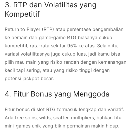
3. RTP dan Volatilitas yang
Kompetitif
Return to Player (RTP) atau persentase pengembalian
ke pemain dari game-game RTG biasanya cukup
kompetitif, rata-rata sekitar 95% ke atas. Selain itu,
variasi volatilitasnya juga cukup luas, jadi kamu bisa
pilih mau main yang risiko rendah dengan kemenangan
kecil tapi sering, atau yang risiko tinggi dengan
potensi jackpot besar.
4. Fitur Bonus yang Menggoda
Fitur bonus di slot RTG termasuk lengkap dan variatif.
Ada free spins, wilds, scatter, multipliers, bahkan fitur
mini-games unik yang bikin permainan makin hidup.