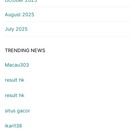
August 2025
July 2025
TRENDING NEWS
Macau303
result hk
result hk
situs gacor
ikan138