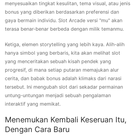
menyesuaikan tingkat kesulitan, tema visual, atau jenis
bonus yang diberikan berdasarkan preferensi dan
gaya bermain individu. Slot Arcade versi "mu" akan
terasa benar-benar berbeda dengan milik temanmu.
Ketiga, elemen storytelling yang lebih kaya. Alih-alih
hanya simbol yang berbaris, kita akan melihat slot
yang menceritakan sebuah kisah pendek yang
progresif, di mana setiap putaran memajukan alur
cerita, dan babak bonus adalah klimaks dari narasi
tersebut. Ini mengubah slot dari sekadar permainan
untung-untungan menjadi sebuah pengalaman
interaktif yang memikat.
Menemukan Kembali Keseruan Itu,
Dengan Cara Baru