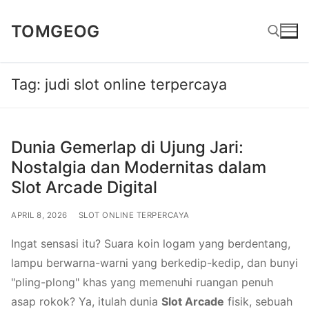
Skip
TOMGEOG
to
content
Tag:
judi slot online terpercaya
Search for:
Dunia Gemerlap di Ujung Jari:
Nostalgia dan Modernitas dalam
Slot Arcade Digital
APRIL 8, 2026
SLOT ONLINE TERPERCAYA
Ingat sensasi itu? Suara koin logam yang berdentang,
lampu berwarna-warni yang berkedip-kedip, dan bunyi
"pling-plong" khas yang memenuhi ruangan penuh
asap rokok? Ya, itulah dunia
Slot Arcade
fisik, sebuah