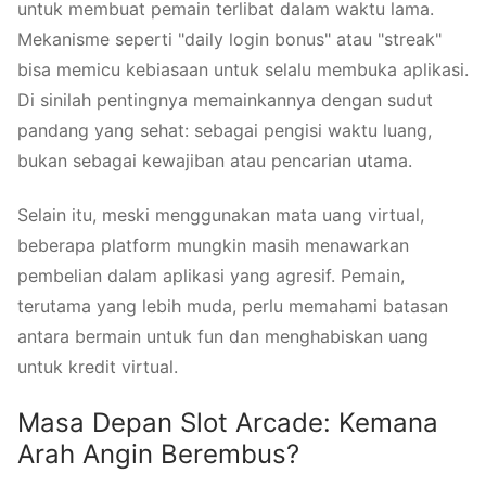
untuk membuat pemain terlibat dalam waktu lama.
Mekanisme seperti "daily login bonus" atau "streak"
bisa memicu kebiasaan untuk selalu membuka aplikasi.
Di sinilah pentingnya memainkannya dengan sudut
pandang yang sehat: sebagai pengisi waktu luang,
bukan sebagai kewajiban atau pencarian utama.
Selain itu, meski menggunakan mata uang virtual,
beberapa platform mungkin masih menawarkan
pembelian dalam aplikasi yang agresif. Pemain,
terutama yang lebih muda, perlu memahami batasan
antara bermain untuk fun dan menghabiskan uang
untuk kredit virtual.
Masa Depan Slot Arcade: Kemana
Arah Angin Berembus?