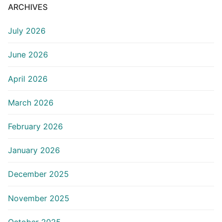
ARCHIVES
July 2026
June 2026
April 2026
March 2026
February 2026
January 2026
December 2025
November 2025
October 2025