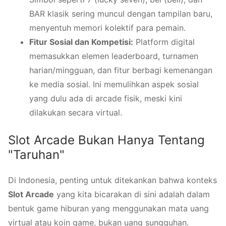
BAR klasik sering muncul dengan tampilan baru,
menyentuh memori kolektif para pemain.
Fitur Sosial dan Kompetisi:
Platform digital
memasukkan elemen leaderboard, turnamen
harian/mingguan, dan fitur berbagi kemenangan
ke media sosial. Ini memulihkan aspek sosial
yang dulu ada di arcade fisik, meski kini
dilakukan secara virtual.
Slot Arcade Bukan Hanya Tentang
"Taruhan"
Di Indonesia, penting untuk ditekankan bahwa konteks
Slot Arcade
yang kita bicarakan di sini adalah dalam
bentuk game hiburan yang menggunakan mata uang
virtual atau koin game, bukan uang sungguhan.