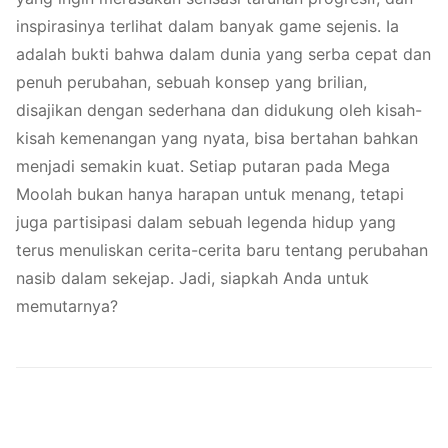
inspirasinya terlihat dalam banyak game sejenis. Ia
adalah bukti bahwa dalam dunia yang serba cepat dan
penuh perubahan, sebuah konsep yang brilian,
disajikan dengan sederhana dan didukung oleh kisah-
kisah kemenangan yang nyata, bisa bertahan bahkan
menjadi semakin kuat. Setiap putaran pada Mega
Moolah bukan hanya harapan untuk menang, tetapi
juga partisipasi dalam sebuah legenda hidup yang
terus menuliskan cerita-cerita baru tentang perubahan
nasib dalam sekejap. Jadi, siapkah Anda untuk
memutarnya?