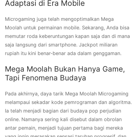
Adaptasi di Era Mobile
Microgaming juga telah mengoptimalkan Mega
Moolah untuk permainan mobile. Sekarang, Anda bisa
memutar roda keberuntungan kapan saja dan di mana
saja langsung dari smartphone. Jackpot miliaran
rupiah itu kini benar-benar ada dalam genggaman.
Mega Moolah Bukan Hanya Game,
Tapi Fenomena Budaya
Pada akhirnya, daya tarik Mega Moolah Microgaming
melampaui sekadar kode pemrograman dan algoritma.
Ia telah menjadi bagian dari budaya pop perjudian
online. Namanya sering kali disebut dalam obrolan
antar pemain, menjadi tujuan pertama bagi mereka
yang ingin merasakan sensasi taruhan progresif, dan