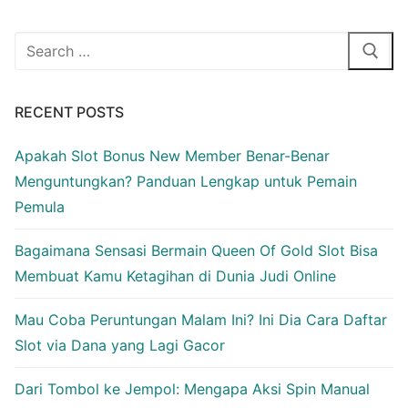
Search
for:
RECENT POSTS
Apakah Slot Bonus New Member Benar-Benar
Menguntungkan? Panduan Lengkap untuk Pemain
Pemula
Bagaimana Sensasi Bermain Queen Of Gold Slot Bisa
Membuat Kamu Ketagihan di Dunia Judi Online
Mau Coba Peruntungan Malam Ini? Ini Dia Cara Daftar
Slot via Dana yang Lagi Gacor
Dari Tombol ke Jempol: Mengapa Aksi Spin Manual