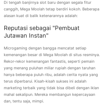
Di tengah banjirnya slot baru dengan segala fitur
canggih, Mega Moolah tetap berdiri kokoh. Beberapa
alasan kuat di balik ketenarannya adalah:
Reputasi sebagai "Pembuat
Jutawan Instan"
Microgaming dengan bangga mencatat setiap
kemenangan besar di Mega Moolah di situs resminya.
Rekor-rekor kemenangan fantastis, seperti pemain
yang menang puluhan miliar rupiah dengan taruhan
hanya beberapa puluh ribu, adalah cerita nyata yang
terus diperbarui. Kisah-kisah sukses ini adalah
marketing terbaik yang tidak bisa dibeli dengan iklan
mahal sekalipun. Mereka membangun kepercayaan
dan, tentu saja, mimpi.