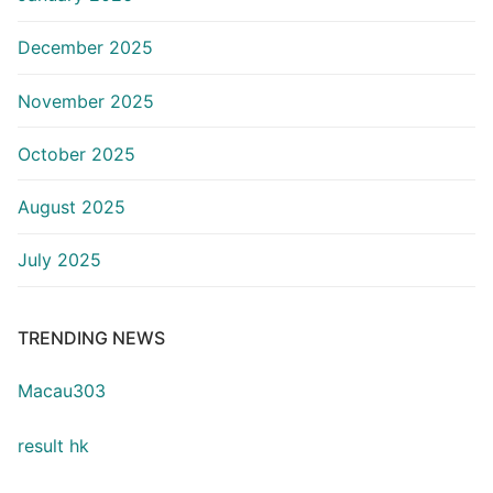
December 2025
November 2025
October 2025
August 2025
July 2025
TRENDING NEWS
Macau303
result hk