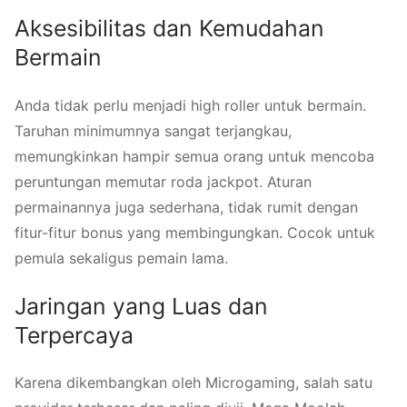
Aksesibilitas dan Kemudahan
Bermain
Anda tidak perlu menjadi high roller untuk bermain.
Taruhan minimumnya sangat terjangkau,
memungkinkan hampir semua orang untuk mencoba
peruntungan memutar roda jackpot. Aturan
permainannya juga sederhana, tidak rumit dengan
fitur-fitur bonus yang membingungkan. Cocok untuk
pemula sekaligus pemain lama.
Jaringan yang Luas dan
Terpercaya
Karena dikembangkan oleh Microgaming, salah satu