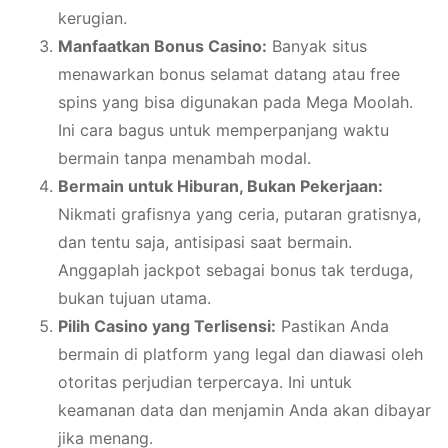
kerugian.
Manfaatkan Bonus Casino:
Banyak situs
menawarkan bonus selamat datang atau free
spins yang bisa digunakan pada Mega Moolah.
Ini cara bagus untuk memperpanjang waktu
bermain tanpa menambah modal.
Bermain untuk Hiburan, Bukan Pekerjaan:
Nikmati grafisnya yang ceria, putaran gratisnya,
dan tentu saja, antisipasi saat bermain.
Anggaplah jackpot sebagai bonus tak terduga,
bukan tujuan utama.
Pilih Casino yang Terlisensi:
Pastikan Anda
bermain di platform yang legal dan diawasi oleh
otoritas perjudian terpercaya. Ini untuk
keamanan data dan menjamin Anda akan dibayar
jika menang.