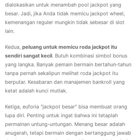
dialokasikan untuk menambah pool jackpot yang
besar. Jadi, jika Anda tidak memicu jackpot wheel,
kemenangan reguler mungkin tidak sebesar di slot
lain.
Kedua,
peluang untuk memicu roda jackpot itu
sendiri sangat kecil
. Butuh kombinasi simbol bonus
yang langka. Banyak pemain bermain bertahun-tahun
tanpa pernah sekalipun melihat roda jackpot itu
berputar. Kesabaran dan manajemen bankroll yang
ketat adalah kunci mutlak.
Ketiga, euforia "jackpot besar" bisa membuat orang
lupa diri. Penting untuk ingat bahwa ini tetaplah
permainan untung-untungan. Menang besar adalah
anugerah, tetapi bermain dengan bertanggung jawab